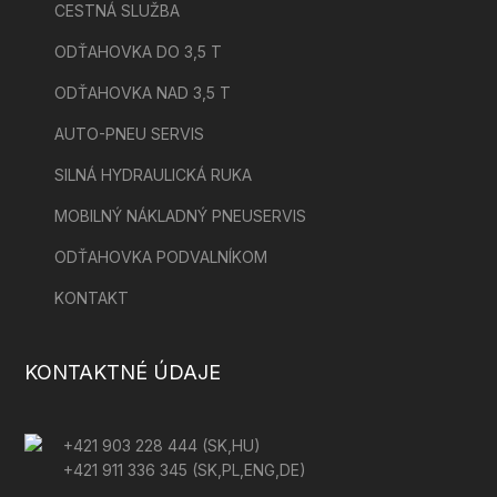
CESTNÁ SLUŽBA
ODŤAHOVKA DO 3,5 T
ODŤAHOVKA NAD 3,5 T
AUTO-PNEU SERVIS
SILNÁ HYDRAULICKÁ RUKA
MOBILNÝ NÁKLADNÝ PNEUSERVIS
ODŤAHOVKA PODVALNÍKOM
KONTAKT
KONTAKTNÉ ÚDAJE
+421 903 228 444
(SK,HU)
+421 911 336 345
(SK,PL,ENG,DE)