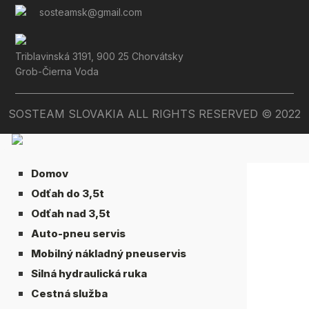
sosteamsk@gmail.com
Triblavinská 3191, 900 25 Chorvátsky
Grob-Čierna Voda
SOSTEAM SLOVAKIA ALL RIGHTS RESERVED © 2022
a
Domov
Odťah do 3,5t
Odťah nad 3,5t
Auto-pneu servis
Mobilný nákladný pneuservis
Silná hydraulická ruka
Cestná služba